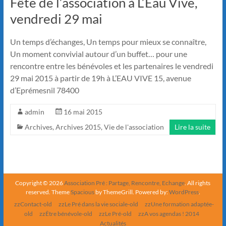
Fête de l’association à L’Eau Vive,
vendredi 29 mai
Un temps d’échanges, Un temps pour mieux se connaître,
Un moment convivial autour d’un buffet… pour une
rencontre entre les bénévoles et les partenaires le vendredi
29 mai 2015 à partir de 19h à L’EAU VIVE 15, avenue
d’Eprémesnil 78400
admin
16 mai 2015
Archives
,
Archives 2015
,
Vie de l'association
Lire la suite
Copyright © 2026
Association Pré : Partage, Rencontre, Echange
. All rights
reserved. Theme
Spacious
by ThemeGrill. Powered by:
WordPress
.
zzContact-old
zzLe Pré dans la vie sociale-old
zzUne formation adaptée-
old
zzÊtre bénévole-old
zzLe Pré-old
zzA vos agendas ! 2014
Actualités