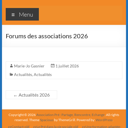
Menu
Forums des associations 2026
Marie-Jo Gasnier
1 juillet 2026
Actualités
,
Actualités
←
Actualités 2026
Copyright © 2026
Association Pré : Partage, Rencontre, Echange
. All rights
reserved. Theme
Spacious
by ThemeGrill. Powered by:
WordPress
.
zzContact-old
zzLe Pré dans la vie sociale-old
zzUne formation adaptée-